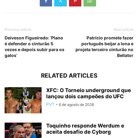
Previous article
Next article
Deiveson Figueiredo: ‘Plano
Patrício promete fazer
é defender o cinturão 5
português beijar a lona e
vezes e depois subir para os
projeta terceiro cinturão no
galos’
Bellator
RELATED ARTICLES
XFC: O Torneio underground que
lançou dois campeões do UFC
PVT
-
6 de agosto de 2026
Toquinho responde Werdum e
aceita desafio de Cyborg