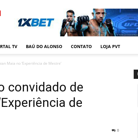
RTAL TV
BAÚ DO ALONSO
CONTATO
LOJA PVT
ian Maia no ‘Experiência de Mestre’
o convidado de
Experiência de
0