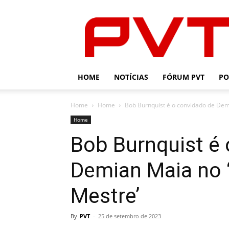
PVT
HOME
NOTÍCIAS
FÓRUM PVT
PO
Home
Home
Bob Burnquist é o convidado de Dem
Home
Bob Burnquist é 
Demian Maia no ‘
Mestre’
By
PVT
-
25 de setembro de 2023