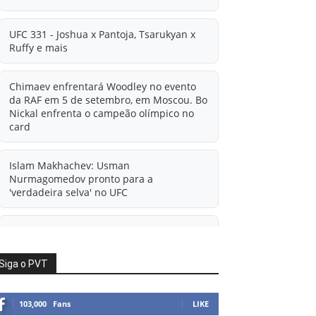
UFC 331 - Joshua x Pantoja, Tsarukyan x
Ruffy e mais
Chimaev enfrentará Woodley no evento
da RAF em 5 de setembro, em Moscou. Bo
Nickal enfrenta o campeão olímpico no
card
Islam Makhachev: Usman
Nurmagomedov pronto para a
'verdadeira selva' no UFC
'A diferença financeira é ainda maior
agora': Rico Verhoeven atualiza
informações sobre possível mudança
Siga o PVT
para o UFC após novas negociações.
103,000
Fans
LIKE
Islam Makhachev: Há concorrentes