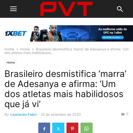
Home
Home
Brasileiro desmistifica ‘marra’ de Adesanya e afirma: ‘Um
dos atletas mais habilidosos...
Home
Brasileiro desmistifica ‘marra’
de Adesanya e afirma: ‘Um
dos atletas mais habilidosos
que já vi’
0
By
Leonardo Fabri
-
25 de setembro de 2020