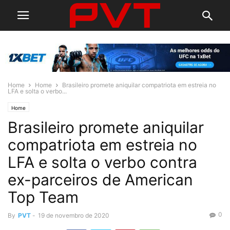
Home
Home
Brasileiro promete aniquilar compatriota em estreia no
LFA e solta o verbo...
Home
Brasileiro promete aniquilar
compatriota em estreia no
LFA e solta o verbo contra
ex-parceiros de American
Top Team
0
By
PVT
-
19 de novembro de 2020