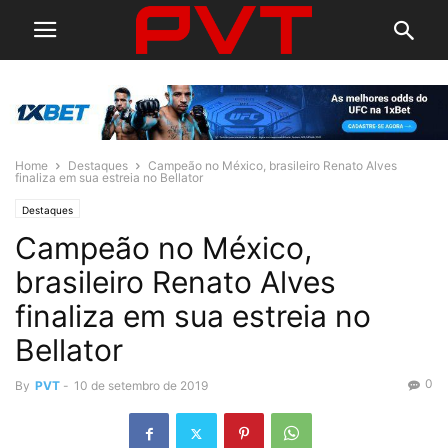
Home
Destaques
Campeão no México, brasileiro Renato Alves
finaliza em sua estreia no Bellator
Destaques
Campeão no México,
brasileiro Renato Alves
finaliza em sua estreia no
Bellator
0
By
PVT
-
10 de setembro de 2019