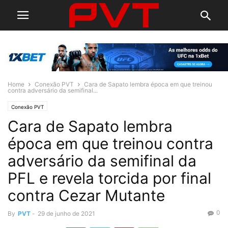
Home
Conexão PVT
Cara de Sapato lembra época em que treinou
contra adversário da semifinal...
Conexão PVT
Cara de Sapato lembra
época em que treinou contra
adversário da semifinal da
PFL e revela torcida por final
contra Cezar Mutante
0
By
PVT
-
29 de junho de 2021