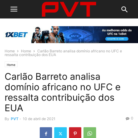
Home
Home
Carlão Barreto analisa domínio africano no UFC e
ressalta contribuição dos EUA
Home
Carlão Barreto analisa
domínio africano no UFC e
ressalta contribuição dos
EUA
0
By
PVT
-
10 de abril de 2021