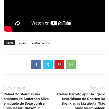
TAGS
áfrica
carlão barreto
Previous article
Next article
Rafael Cordeiro avalia
Carlão Barreto aponta ligeiro
chances de Anderson Silva
favoritismo de Charles Do
em duelo de Boxe contra
Bronx, mas faz alerta: ‘Não
Julio César Chavez Jr.
pode se empolgar’