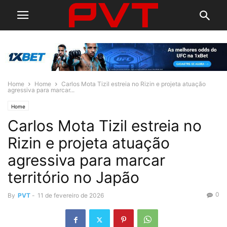
Home
Home
Carlos Mota Tizil estreia no Rizin e projeta atuação
agressiva para marcar...
Home
Carlos Mota Tizil estreia no
Rizin e projeta atuação
agressiva para marcar
território no Japão
0
By
PVT
-
11 de fevereiro de 2026