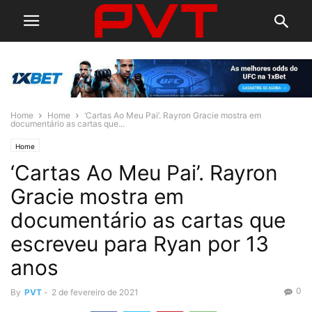
Home
Home
‘Cartas Ao Meu Pai’. Rayron Gracie mostra em
documentário as cartas que...
Home
‘Cartas Ao Meu Pai’. Rayron
Gracie mostra em
documentário as cartas que
escreveu para Ryan por 13
anos
0
By
PVT
-
2 de fevereiro de 2021