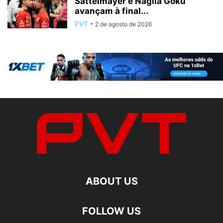
Sattelmayer e Nágila Goku
avançam à final...
PVT
-
2 de agosto de 2026
ABOUT US
FOLLOW US