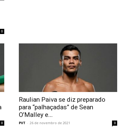
0
m
Raulian Paiva se diz preparado
a
para “palhaçadas” de Sean
O’Malley e...
PVT
-
26 de novembro de 2021
0
0