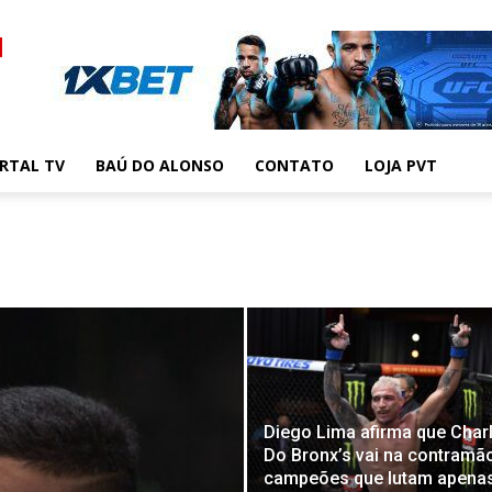
RTAL TV
BAÚ DO ALONSO
CONTATO
LOJA PVT
Diego Lima afirma que Char
Do Bronx’s vai na contramã
campeões que lutam apena