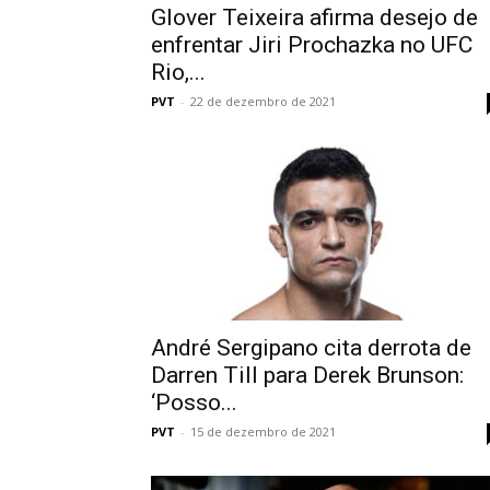
Glover Teixeira afirma desejo de
enfrentar Jiri Prochazka no UFC
Rio,...
PVT
-
22 de dezembro de 2021
André Sergipano cita derrota de
Darren Till para Derek Brunson:
‘Posso...
PVT
-
15 de dezembro de 2021