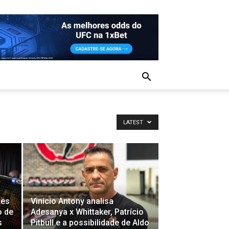
LATEST
les
Vinicio Antony analisa
o de
Adesanya x Whittaker, Patrício
s
Pitbull e a possibilidade de Aldo