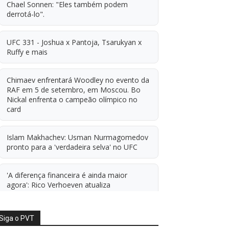
Chael Sonnen: "Eles também podem
derrotá-lo".
UFC 331 - Joshua x Pantoja, Tsarukyan x
Ruffy e mais
Chimaev enfrentará Woodley no evento da
RAF em 5 de setembro, em Moscou. Bo
Nickal enfrenta o campeão olímpico no
card
Islam Makhachev: Usman Nurmagomedov
pronto para a 'verdadeira selva' no UFC
'A diferença financeira é ainda maior
agora': Rico Verhoeven atualiza
informações sobre possível mudança para
o UFC após novas negociações.
Siga o PVT