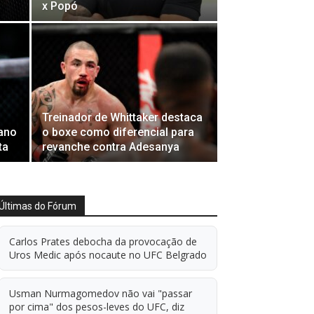
x Popó
Treinador de Whittaker destaca
iano
o boxe como diferencial para
ta
revanche contra Adesanya
Últimas do Fórum
Carlos Prates debocha da provocação de
Uros Medic após nocaute no UFC Belgrado
Usman Nurmagomedov não vai "passar
por cima" dos pesos-leves do UFC, diz