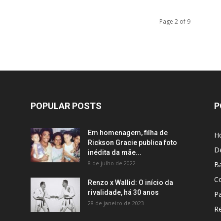
Page 2 of 9
POPULAR POSTS
P
Em homenagem, filha de
H
Rickson Gracie publica foto
D
inédita da mãe...
8 de julho de 2022
B
C
Renzo x Wallid: O início da
rivalidade, há 30 anos
P
28 de janeiro de 2023
R