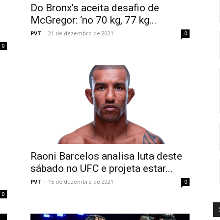
Do Bronx’s aceita desafio de
McGregor: ‘no 70 kg, 77 kg...
PVT
-
21 de dezembro de 2021
0
0
Raoni Barcelos analisa luta deste
sábado no UFC e projeta estar...
PVT
-
15 de dezembro de 2021
0
0