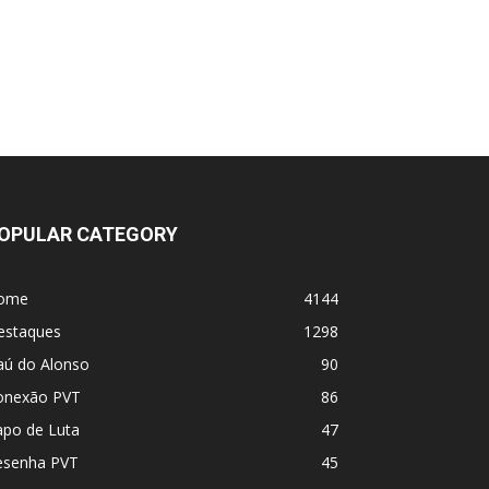
UFC 331 - Card
MVP e PFL se fundem! Vem coisa grande
por aí
OPULAR CATEGORY
ome
4144
estaques
1298
aú do Alonso
90
onexão PVT
86
apo de Luta
47
esenha PVT
45