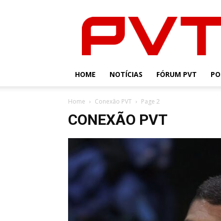
PVT
HOME
NOTÍCIAS
FÓRUM PVT
PO
Home
Conexão PVT
Page 2
CONEXÃO PVT