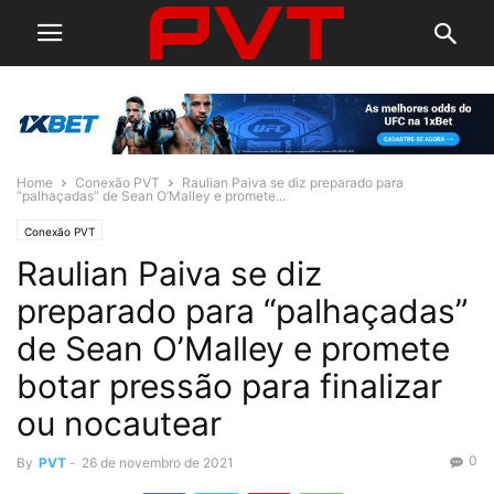
Home
Conexão PVT
Raulian Paiva se diz preparado para
“palhaçadas” de Sean O’Malley e promete...
Conexão PVT
Raulian Paiva se diz
preparado para “palhaçadas”
de Sean O’Malley e promete
botar pressão para finalizar
ou nocautear
0
By
PVT
-
26 de novembro de 2021