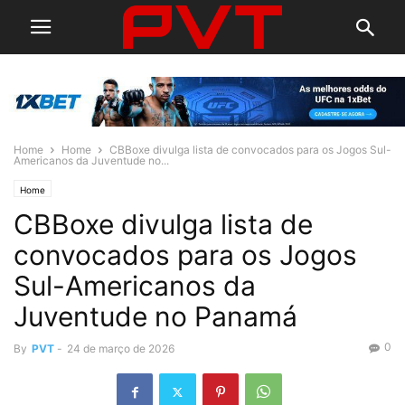
Home
Home
CBBoxe divulga lista de convocados para os Jogos Sul-
Americanos da Juventude no...
Home
CBBoxe divulga lista de
convocados para os Jogos
Sul-Americanos da
Juventude no Panamá
0
By
PVT
-
24 de março de 2026