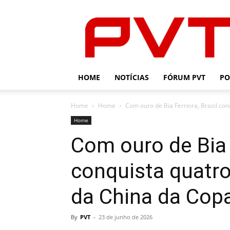
PVT
HOME
NOTÍCIAS
FÓRUM PVT
PO
Home
Home
Com ouro de Bia Ferreira, Brasil con
Home
Com ouro de Bia F
conquista quatr
da China da Cop
By
PVT
-
23 de junho de 2026