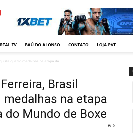
RTAL TV
BAÚ DO ALONSO
CONTATO
LOJA PVT
quista quatro medalhas na etapa da...
erreira, Brasil
o medalhas na etapa
a do Mundo de Boxe
0