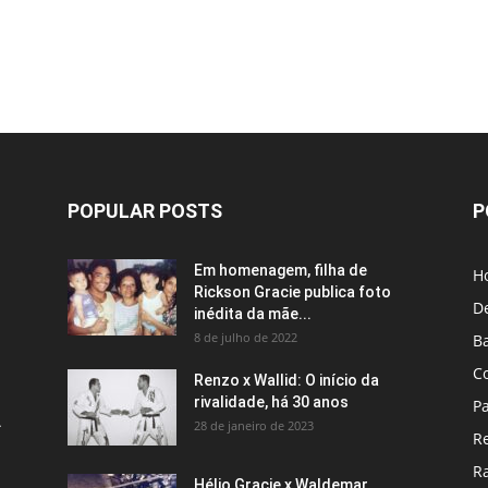
POPULAR POSTS
P
Em homenagem, filha de
H
Rickson Gracie publica foto
D
inédita da mãe...
8 de julho de 2022
B
C
Renzo x Wallid: O início da
rivalidade, há 30 anos
P
A
28 de janeiro de 2023
R
R
Hélio Gracie x Waldemar