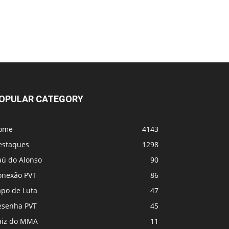
OPULAR CATEGORY
ome
4143
estaques
1298
aú do Alonso
90
onexão PVT
86
apo de Luta
47
esenha PVT
45
aiz do MMA
11