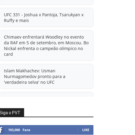
UFC 331 - Joshua x Pantoja, Tsarukyan x
Ruffy e mais
Chimaev enfrentará Woodley no evento
da RAF em 5 de setembro, em Moscou. Bo
Nickal enfrenta o campeão olímpico no
card
Islam Makhachev: Usman
Nurmagomedov pronto para a
'verdadeira selva' no UFC
'A diferença financeira é ainda maior
agora': Rico Verhoeven atualiza
informações sobre possível mudança
Siga o PVT
para o UFC após novas negociações.
103,000
Fans
LIKE
Islam Makhachev: Há concorrentes