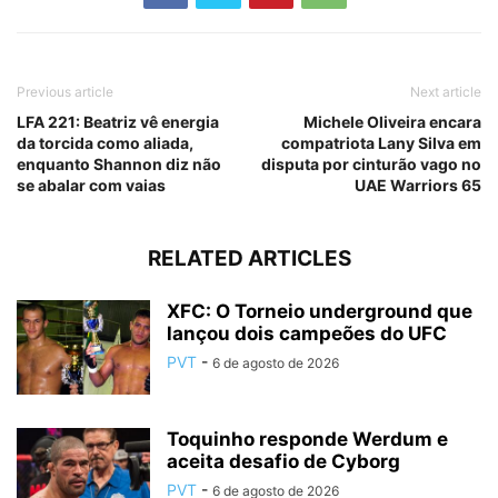
Previous article
Next article
LFA 221: Beatriz vê energia
Michele Oliveira encara
da torcida como aliada,
compatriota Lany Silva em
enquanto Shannon diz não
disputa por cinturão vago no
se abalar com vaias
UAE Warriors 65
RELATED ARTICLES
XFC: O Torneio underground que
lançou dois campeões do UFC
PVT
-
6 de agosto de 2026
Toquinho responde Werdum e
aceita desafio de Cyborg
PVT
-
6 de agosto de 2026