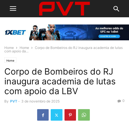
Home
Home
Corpo de Bombeiros do RJ inaugura academia de lutas
com apoio da...
Home
Corpo de Bombeiros do RJ
inaugura academia de lutas
com apoio da LBV
0
By
PVT
-
3 de novembro de 2025