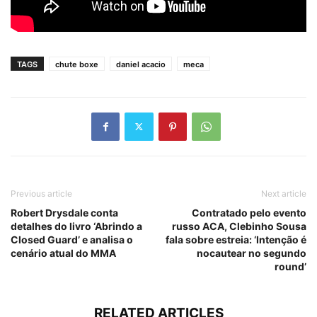
TAGS
chute boxe
daniel acacio
meca
Previous article
Next article
Robert Drysdale conta
Contratado pelo evento
detalhes do livro ‘Abrindo a
russo ACA, Clebinho Sousa
Closed Guard’ e analisa o
fala sobre estreia: ‘Intenção é
cenário atual do MMA
nocautear no segundo
round’
RELATED ARTICLES