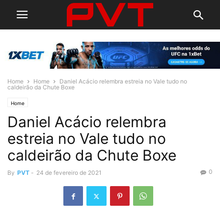
Home
Home
Daniel Acácio relembra estreia no Vale tudo no
caldeirão da Chute Boxe
Home
Daniel Acácio relembra
estreia no Vale tudo no
caldeirão da Chute Boxe
0
By
PVT
-
24 de fevereiro de 2021