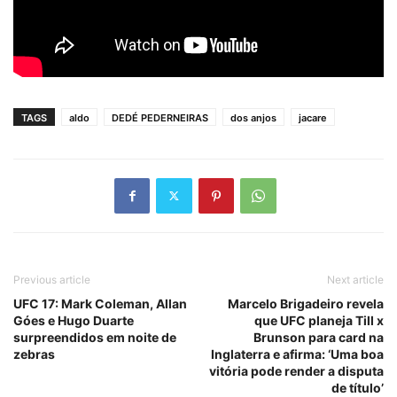
TAGS
aldo
DEDÉ PEDERNEIRAS
dos anjos
jacare
Previous article
Next article
UFC 17: Mark Coleman, Allan
Marcelo Brigadeiro revela
Góes e Hugo Duarte
que UFC planeja Till x
surpreendidos em noite de
Brunson para card na
zebras
Inglaterra e afirma: ‘Uma boa
vitória pode render a disputa
de título’