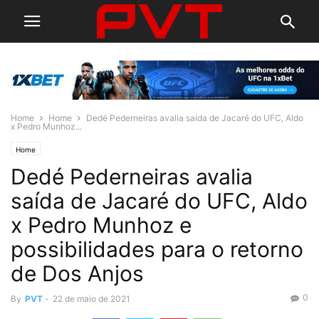
Home
Home
Dedé Pederneiras avalia saída de Jacaré do UFC, Aldo
x Pedro Munhoz...
Home
Dedé Pederneiras avalia
saída de Jacaré do UFC, Aldo
x Pedro Munhoz e
possibilidades para o retorno
de Dos Anjos
0
By
PVT
-
22 de maio de 2021