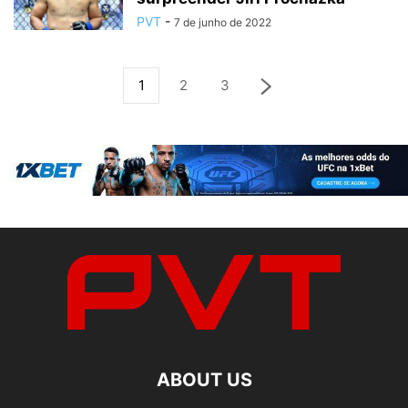
PVT
-
7 de junho de 2022
1
2
3
ABOUT US