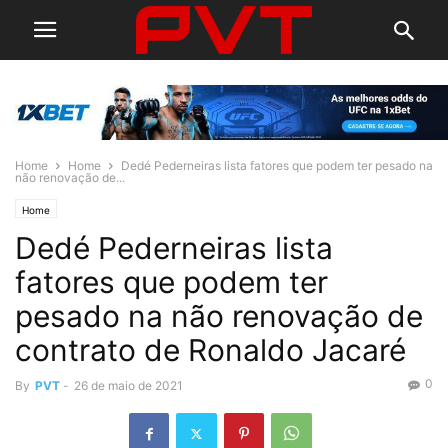
Home
Home
Dedé Pederneiras lista fatores que podem ter pesado na
não renovação de...
Home
Dedé Pederneiras lista
fatores que podem ter
pesado na não renovação de
contrato de Ronaldo Jacaré
0
By
PVT
-
26 de maio de 2021