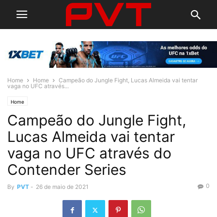
Home
Home
Campeão do Jungle Fight, Lucas Almeida vai tentar
vaga no UFC através...
Home
Campeão do Jungle Fight,
Lucas Almeida vai tentar
vaga no UFC através do
Contender Series
0
By
PVT
-
26 de maio de 2021