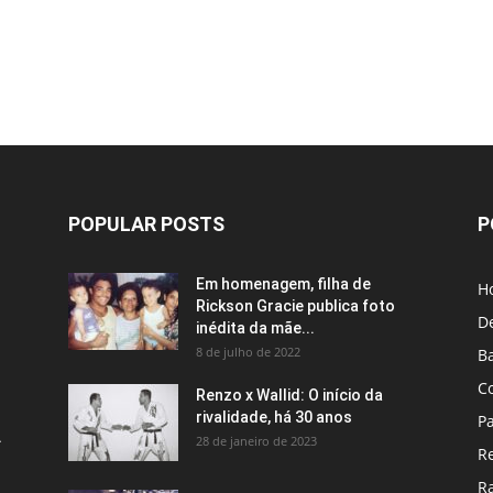
POPULAR POSTS
P
Em homenagem, filha de
H
Rickson Gracie publica foto
D
inédita da mãe...
8 de julho de 2022
B
C
Renzo x Wallid: O início da
rivalidade, há 30 anos
P
A
28 de janeiro de 2023
R
R