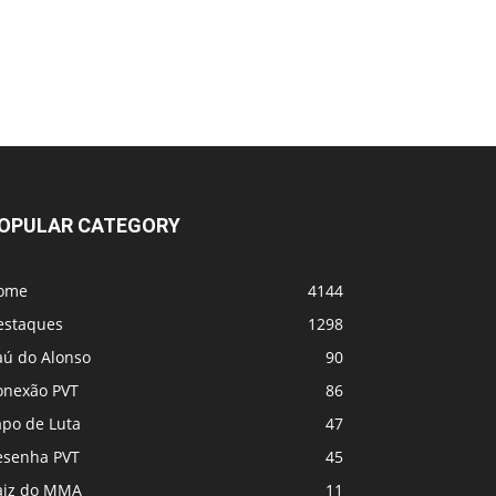
Zabit Magomedsharipov enfrentará um
lutador do top 10 do UFC no ACBJJ.
Jiri Prochazka afirma que o UFC lhe
ofereceu Paulo Costa, que considera isso
uma farsa
Borrachinha desdenha de Ankalaev e Jiri
(restou oq pra ele?)
OPULAR CATEGORY
Estou em Choque !! Morre Allan Puro
ome
4144
Osso, lutador do UFC
estaques
1298
aú do Alonso
90
Jiri x Dricus Du Plesis
onexão PVT
86
Jean Silva vs Yair Rodriguez
apo de Luta
47
esenha PVT
45
PbP - UFC Belgrado (tá rolando agora!)
aiz do MMA
11