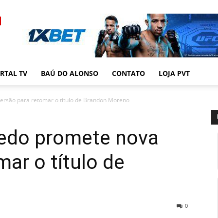
RTAL TV
BAÚ DO ALONSO
CONTATO
LOJA PVT
ersão para retomar o título de Brandon Moreno
redo promete nova
mar o título de
0