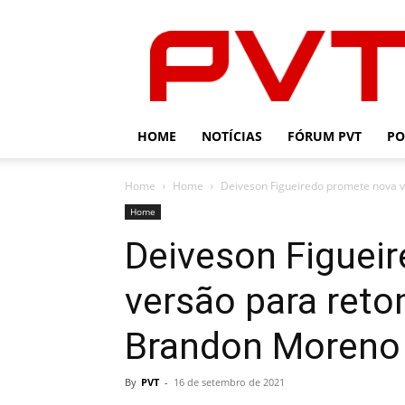
PVT
HOME
NOTÍCIAS
FÓRUM PVT
PO
Home
Home
Deiveson Figueiredo promete nova v
Home
Deiveson Figuei
versão para reto
Brandon Moreno
By
PVT
-
16 de setembro de 2021