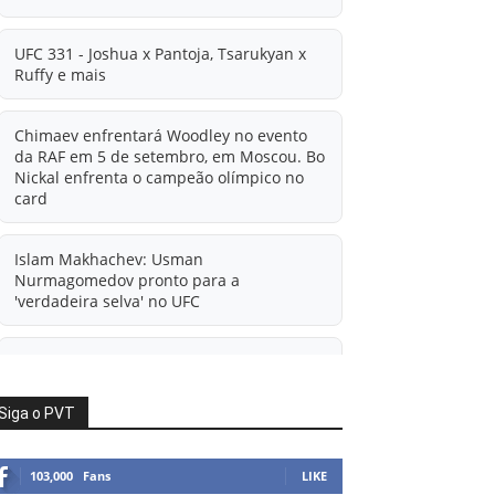
UFC 331 - Joshua x Pantoja, Tsarukyan x
Ruffy e mais
Chimaev enfrentará Woodley no evento
da RAF em 5 de setembro, em Moscou. Bo
Nickal enfrenta o campeão olímpico no
card
Islam Makhachev: Usman
Nurmagomedov pronto para a
'verdadeira selva' no UFC
'A diferença financeira é ainda maior
agora': Rico Verhoeven atualiza
informações sobre possível mudança
Siga o PVT
para o UFC após novas negociações.
103,000
Fans
LIKE
Islam Makhachev: Há concorrentes