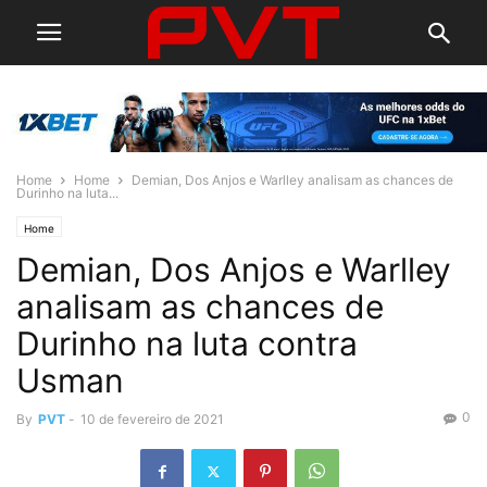
Home
Home
Demian, Dos Anjos e Warlley analisam as chances de
Durinho na luta...
Home
Demian, Dos Anjos e Warlley
analisam as chances de
Durinho na luta contra
Usman
0
By
PVT
-
10 de fevereiro de 2021