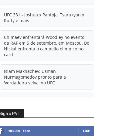
UFC 331 - Joshua x Pantoja, Tsarukyan x
Ruffy e mais
Chimaev enfrentará Woodley no evento
da RAF em 5 de setembro, em Moscou. Bo
Nickal enfrenta o campeão olímpico no
card
Islam Makhachev: Usman
Nurmagomedov pronto para a
'verdadeira selva' no UFC
'A diferença financeira é ainda maior
agora': Rico Verhoeven atualiza
informações sobre possível mudança
Siga o PVT
para o UFC após novas negociações.
103,000
Fans
LIKE
Islam Makhachev: Há concorrentes