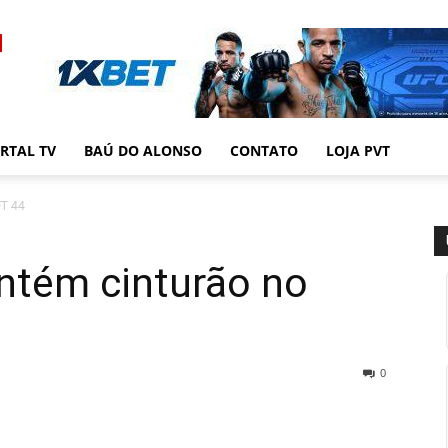
RTAL TV
BAÚ DO ALONSO
CONTATO
LOJA PVT
FT 44
ntém cinturão no
0