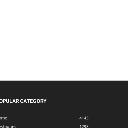
UFC 331 - Card
MVP e PFL se fundem! Vem coisa grande
por aí
OPULAR CATEGORY
ome
4143
estaques
1298