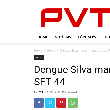
PVT
HOME
NOTÍCIAS
FÓRUM PVT
PO
Home
Home
Dengue Silva mantém cinturão no S
Home
Dengue Silva ma
SFT 44
By
PVT
-
6 de novembro de 2023