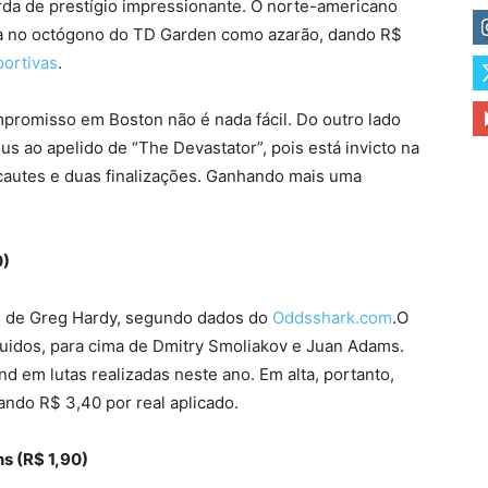
da de prestígio impressionante. O norte-americano
tra no octógono do TD Garden como azarão, dando R$
portivas
.
ompromisso em Boston não é nada fácil. Do outro lado
s ao apelido de “The Devastator”, pois está invicto na
nocautes e duas finalizações. Ganhando mais uma
0)
me de Greg Hardy, segundo dados do
Oddsshark.com
.O
uidos, para cima de Dmitry Smoliakov e Juan Adams.
d em lutas realizadas neste ano. Em alta, portanto,
ando R$ 3,40 por real aplicado.
s (R$ 1,90)