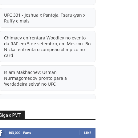
UFC 331 - Joshua x Pantoja, Tsarukyan x
Ruffy e mais
Chimaev enfrentará Woodley no evento
da RAF em 5 de setembro, em Moscou. Bo
Nickal enfrenta o campeão olímpico no
card
Islam Makhachev: Usman
Nurmagomedov pronto para a
'verdadeira selva' no UFC
'A diferença financeira é ainda maior
agora': Rico Verhoeven atualiza
informações sobre possível mudança
Siga o PVT
para o UFC após novas negociações.
103,000
Fans
LIKE
Islam Makhachev: Há concorrentes