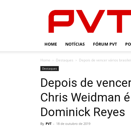
PVT
HOME
NOTÍCIAS
FÓRUM PVT
PO
Home
Destaques
Depois de vencer vários brasil
Destaques
Depois de vencer 
Chris Weidman é
Dominick Reyes
By
PVT
-
18 de outubro de 2019