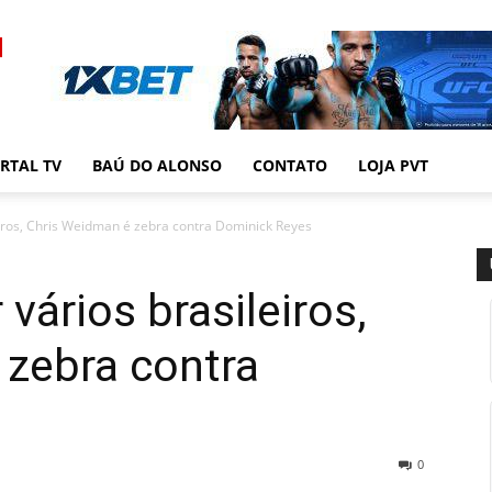
RTAL TV
BAÚ DO ALONSO
CONTATO
LOJA PVT
eiros, Chris Weidman é zebra contra Dominick Reyes
vários brasileiros,
 zebra contra
0