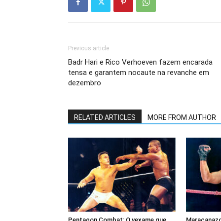
Previous article
Badr Hari e Rico Verhoeven fazem encarada
tensa e garantem nocaute na revanche em
dezembro
RELATED ARTICLES
MORE FROM AUTHOR
Pentagon Combat: O vexame que
Maracanazo 