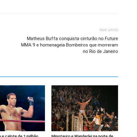
Next article
Matheus Buffa conquista cinturão no Future
MMA 9 e homenageia Bombeiros que morreram
no Rio de Janeiro
e calote de 1 milhão
Minotauro e Wanderlei na noite de