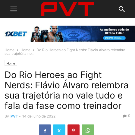
Home
Home
Do Rio Heroes ao Fight Nerds: Flávio Álvaro relembra
sua trajetória no...
Home
Do Rio Heroes ao Fight
Nerds: Flávio Álvaro relembra
sua trajetória no vale tudo e
fala da fase como treinador
0
By
PVT
-
14 de julho de 2022