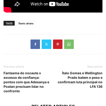
TAGS
flavio alvaro
Previous article
Next article
Fantasma do nocaute x
Ítalo Gomes e Wellington
excesso de confiança:
Prado batem o peso e
pontos com que Adesanya e
confirmam luta principal no
Poatan precisam lidar no
LFA 136
confronto