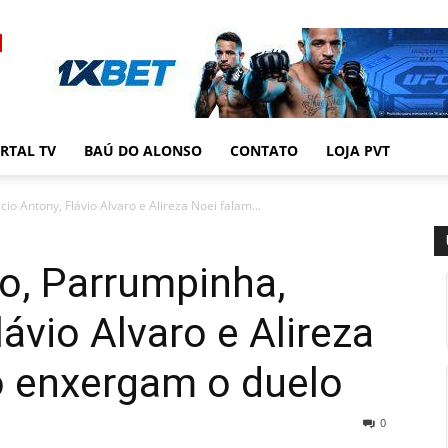
RTAL TV
BAÚ DO ALONSO
CONTATO
LOJA PVT
io Antony, Flávio Alvaro e Alireza Noei falam...
o, Parrumpinha,
lávio Alvaro e Alireza
 enxergam o duelo
0