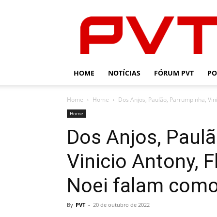
PVT
HOME
NOTÍCIAS
FÓRUM PVT
PO
Home
Home
Dos Anjos, Paulão, Parrumpinha, Vinic
Home
Dos Anjos, Paulã
Vinicio Antony, F
Noei falam como
By
PVT
-
20 de outubro de 2022