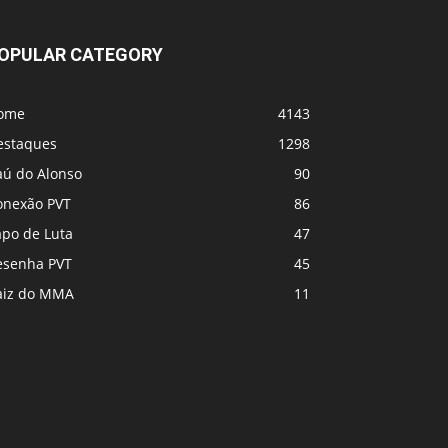
UFC 331 - Card
OPULAR CATEGORY
MVP e PFL se fundem! Vem coisa grande
ome
4143
por aí
estaques
1298
aú do Alonso
90
onexão PVT
86
apo de Luta
47
esenha PVT
45
aiz do MMA
11