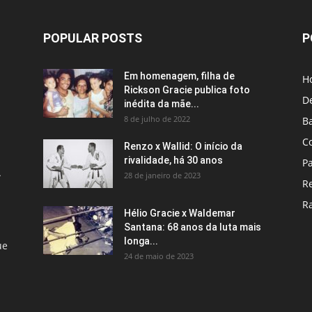
POPULAR POSTS
P
Em homenagem, filha de
H
Rickson Gracie publica foto
D
inédita da mãe...
8 de julho de 2022
B
C
Renzo x Wallid: O início da
rivalidade, há 30 anos
P
A
28 de janeiro de 2023
R
R
Hélio Gracie x Waldemar
Santana: 68 anos da luta mais
longa...
ue
24 de maio de 2023