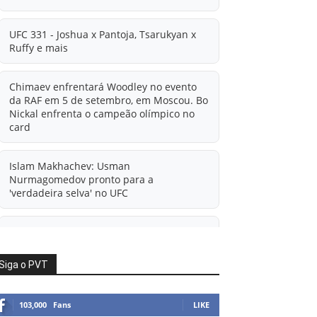
UFC 331 - Joshua x Pantoja, Tsarukyan x
Ruffy e mais
Chimaev enfrentará Woodley no evento
da RAF em 5 de setembro, em Moscou. Bo
Nickal enfrenta o campeão olímpico no
card
Islam Makhachev: Usman
Nurmagomedov pronto para a
'verdadeira selva' no UFC
'A diferença financeira é ainda maior
agora': Rico Verhoeven atualiza
informações sobre possível mudança
Siga o PVT
para o UFC após novas negociações.
103,000
Fans
LIKE
Islam Makhachev: Há concorrentes