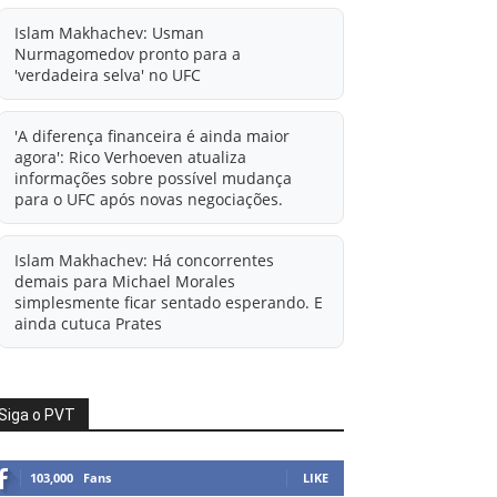
Islam Makhachev: Usman
Nurmagomedov pronto para a
'verdadeira selva' no UFC
'A diferença financeira é ainda maior
agora': Rico Verhoeven atualiza
informações sobre possível mudança
para o UFC após novas negociações.
Islam Makhachev: Há concorrentes
demais para Michael Morales
simplesmente ficar sentado esperando. E
ainda cutuca Prates
Ali Abdelaziz oferece informações à
condição de agente livre de Usman
Siga o PVT
Nurmagomedov.
103,000
Fans
LIKE
Alistair Overeem x Rico Verhoeven em