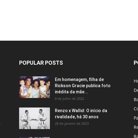
POPULAR POSTS
P
Em homenagem, filha de
H
Rickson Gracie publica foto
D
inédita da mãe...
8 de julho de 2022
B
C
Renzo x Wallid: O início da
rivalidade, há 30 anos
P
A
28 de janeiro de 2023
R
R