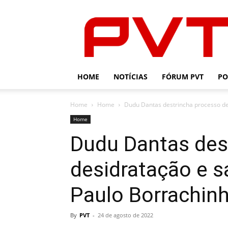
PVT
HOME
NOTÍCIAS
FÓRUM PVT
PO
Home
Home
Dudu Dantas destrincha processo de 
Home
Dudu Dantas des
desidratação e s
Paulo Borrachin
By
PVT
-
24 de agosto de 2022