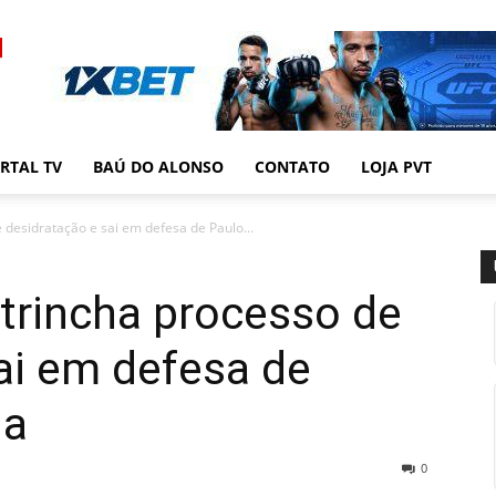
RTAL TV
BAÚ DO ALONSO
CONTATO
LOJA PVT
desidratação e sai em defesa de Paulo...
trincha processo de
ai em defesa de
ha
0