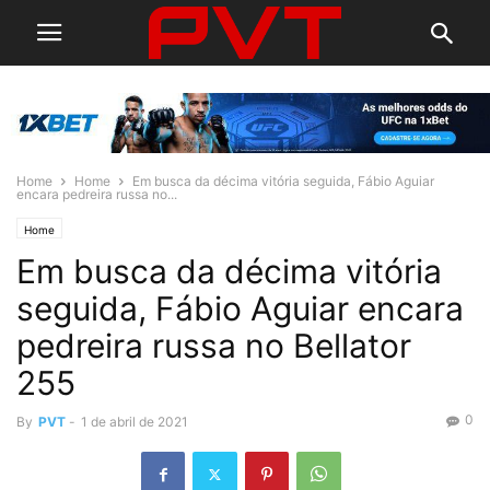
Home
Home
Em busca da décima vitória seguida, Fábio Aguiar
encara pedreira russa no...
Home
Em busca da décima vitória
seguida, Fábio Aguiar encara
pedreira russa no Bellator
255
0
By
PVT
-
1 de abril de 2021