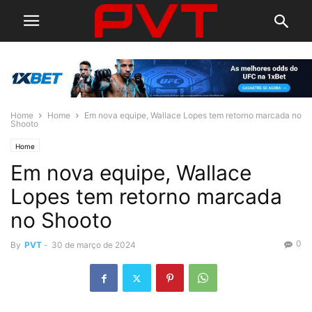
Home
Home
Em nova equipe, Wallace Lopes tem retorno marcada no
Shooto
Home
Em nova equipe, Wallace
Lopes tem retorno marcada
no Shooto
0
By
PVT
-
30 de março de 2024