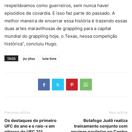
respeitávamos como guerreiros, sem nunca haver
episódios de covardia. E isso faz parte do passado. A
melhor maneira de encerrar essa história é trazendo essas
duas artes maravilhosas de grappling para a capital
mundial do grappling hoje, o Texas, nessa competição
histórica”, concluiu Hugo.
TAGS
jiu-jitsu
luta-livre
Previous article
Next article
Os destaques do primeiro
Botafogo Judô realiza
UFC do ano e o raio-x em
treinamento conjunto com
pitacos do UFC 311
equipes paulistas no Centro