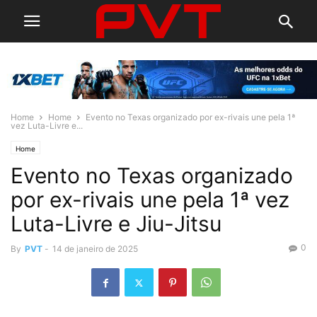
Home
Home
Evento no Texas organizado por ex-rivais une pela 1ª
vez Luta-Livre e...
Home
Evento no Texas organizado
por ex-rivais une pela 1ª vez
Luta-Livre e Jiu-Jitsu
0
By
PVT
-
14 de janeiro de 2025