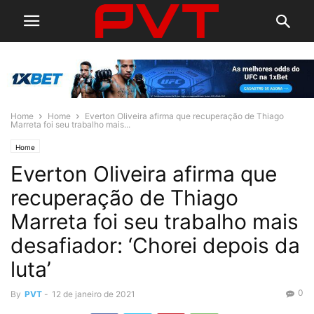
Home
Home
Everton Oliveira afirma que recuperação de Thiago
Marreta foi seu trabalho mais...
Home
Everton Oliveira afirma que
recuperação de Thiago
Marreta foi seu trabalho mais
desafiador: ‘Chorei depois da
luta’
0
By
PVT
-
12 de janeiro de 2021