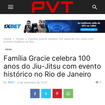
Home
Home
Família Gracie celebra 100 anos do Jiu-Jitsu com
evento histórico no Rio...
Home
Família Gracie celebra 100
anos do Jiu-Jitsu com evento
histórico no Rio de Janeiro
0
By
PVT
-
2 de setembro de 2025