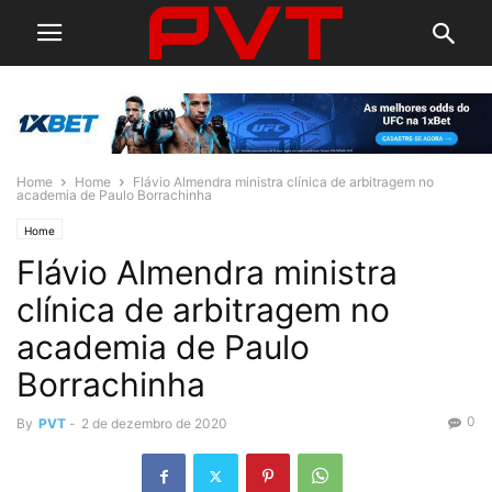
Home
Home
Flávio Almendra ministra clínica de arbitragem no
academia de Paulo Borrachinha
Home
Flávio Almendra ministra
clínica de arbitragem no
academia de Paulo
Borrachinha
0
By
PVT
-
2 de dezembro de 2020