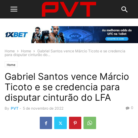
Home
Home
Gabriel Santos vence Márcio Ticoto e se credencia
para disputar cinturão do...
Home
Gabriel Santos vence Márcio
Ticoto e se credencia para
disputar cinturão do LFA
0
By
PVT
-
5 de novembro de 2022