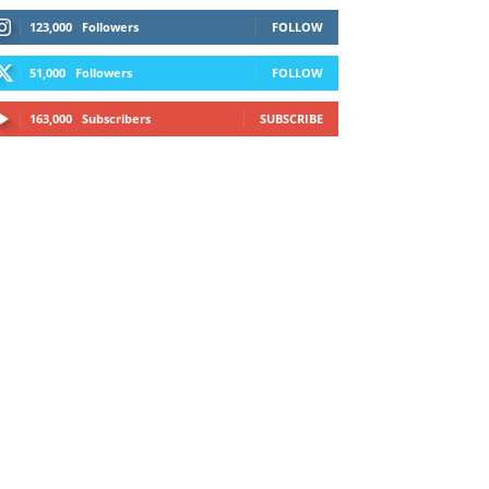
demais para Michael Morales
123,000
Followers
FOLLOW
simplesmente ficar sentado esperando. E
ainda cutuca Prates
51,000
Followers
FOLLOW
Ali Abdelaziz oferece informações à
163,000
Subscribers
SUBSCRIBE
condição de agente livre de Usman
Nurmagomedov.
Alistair Overeem x Rico Verhoeven em
negociação
lia Topuria seria o teste mais difícil de
Usman Nurmagomedov no UFC, prevê
treinador renomado.
Alex Pereira mira retorno em novembro,
seguido pelo vencedor de Tom Aspinall x
Ciryl Gane