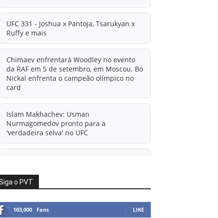
UFC 331 - Joshua x Pantoja, Tsarukyan x
Ruffy e mais
Chimaev enfrentará Woodley no evento
da RAF em 5 de setembro, em Moscou. Bo
Nickal enfrenta o campeão olímpico no
card
Islam Makhachev: Usman
Nurmagomedov pronto para a
'verdadeira selva' no UFC
'A diferença financeira é ainda maior
agora': Rico Verhoeven atualiza
informações sobre possível mudança
Siga o PVT
para o UFC após novas negociações.
103,000
Fans
LIKE
Islam Makhachev: Há concorrentes