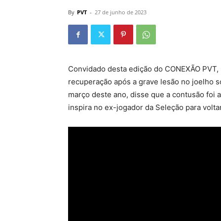
By
PVT
-
27 de junho de 2023
Convidado desta edição do CONEXÃO PVT, G
recuperação após a grave lesão no joelho so
março deste ano, disse que a contusão fo
inspira no ex-jogador da Seleção para voltar