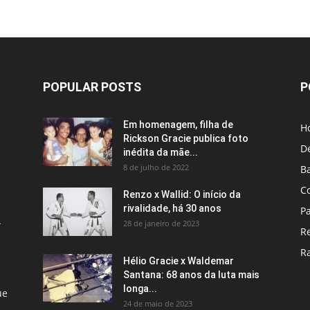
POPULAR POSTS
P
Em homenagem, filha de
H
Rickson Gracie publica foto
D
inédita da mãe...
8 de julho de 2022
B
C
Renzo x Wallid: O início da
rivalidade, há 30 anos
P
A
28 de janeiro de 2023
R
R
Hélio Gracie x Waldemar
Santana: 68 anos da luta mais
longa...
ue
24 de maio de 2023