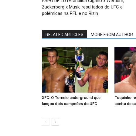
PAPO DE LUTA analisa Cigano x Werdum,
Zuckerberg x Musk, resultados do UFC e
polêmicas na PFL e no Rizin
RELATED ARTICLES
MORE FROM AUTHOR
XFC: O Torneio underground que
Toquinho r
lançou dois campeões do UFC
aceita desa