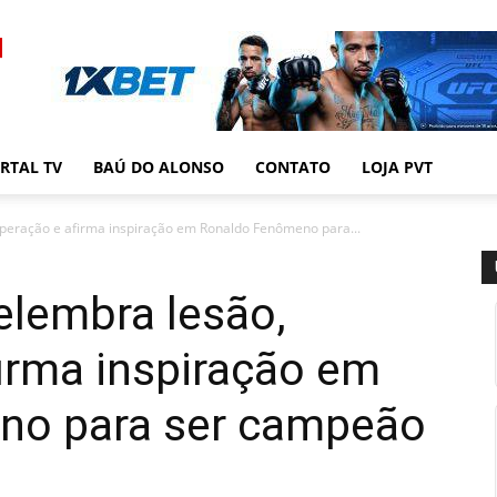
RTAL TV
BAÚ DO ALONSO
CONTATO
LOJA PVT
uperação e afirma inspiração em Ronaldo Fenômeno para...
elembra lesão,
irma inspiração em
no para ser campeão