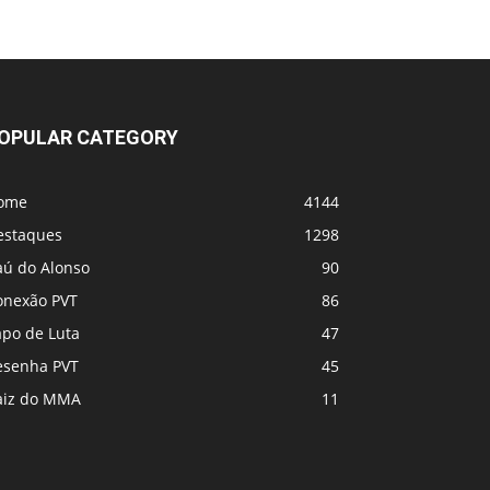
UFC 331 - Card
MVP e PFL se fundem! Vem coisa grande
por aí
OPULAR CATEGORY
ome
4144
estaques
1298
aú do Alonso
90
onexão PVT
86
apo de Luta
47
esenha PVT
45
aiz do MMA
11