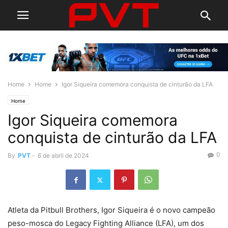
Home
Home
Igor Siqueira comemora conquista de cinturão da LFA
Home
Igor Siqueira comemora
conquista de cinturão da LFA
0
By
PVT
-
6 de abril de 2024
Atleta da Pitbull Brothers, Igor Siqueira é o novo campeão
peso-mosca do Legacy Fighting Alliance (LFA), um dos