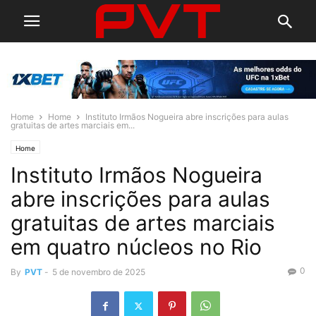
Home
Home
Instituto Irmãos Nogueira abre inscrições para aulas
gratuitas de artes marciais em...
Home
Instituto Irmãos Nogueira
abre inscrições para aulas
gratuitas de artes marciais
em quatro núcleos no Rio
0
By
PVT
-
5 de novembro de 2025