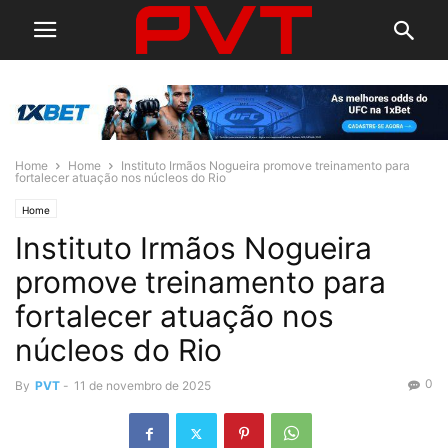
Home
Home
Instituto Irmãos Nogueira promove treinamento para
fortalecer atuação nos núcleos do Rio
Home
Instituto Irmãos Nogueira
promove treinamento para
fortalecer atuação nos
núcleos do Rio
0
By
PVT
-
11 de novembro de 2025