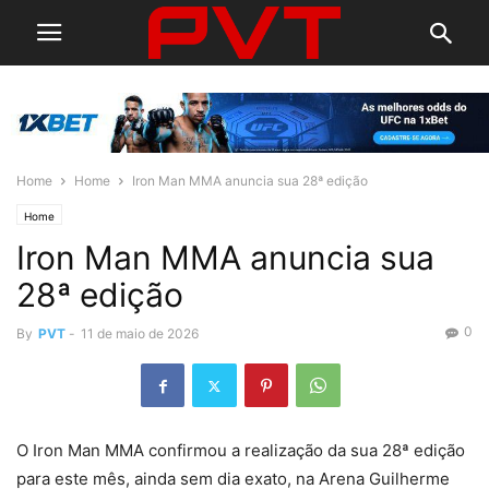
Home
Home
Iron Man MMA anuncia sua 28ª edição
Home
Iron Man MMA anuncia sua
28ª edição
0
By
PVT
-
11 de maio de 2026
O Iron Man MMA confirmou a realização da sua 28ª edição
para este mês, ainda sem dia exato, na Arena Guilherme