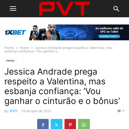
Home
Home
Jessica Andrade prega respeito a Valentina, mas
esbanja confiança: ‘Vou ganhar o...
Home
Jessica Andrade prega
respeito a Valentina, mas
esbanja confiança: ‘Vou
ganhar o cinturão e o bônus’
0
By
PVT
-
19 de abril de 2021