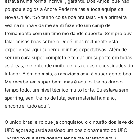
estava numa forma incrível”, garantiu Dos Anjos, que não
poupou elogios a André Pederneiras e toda equipe da
Nova União. “Só tenho coisa boa pra falar. Pela primeira
vez na minha vida me senti fazendo um camp de
treinamento com um time me dando suporte. Sempre ouvi
falar coisas boas sobre o Dedé, mas realmente esta
experiência aqui superou minhas expectativas. Além de
ser um cara super completo e te dar um suporte em todas
as áreas, ele entende muito de luta e das necessidades do
lutador. Além do mais, a rapaziada aqui é super gente boa.
Me receberam super bem, mas é aquilo, treino duro o
tempo todo, um nível técnico muito forte. Eu estava sem
sparring, sem treino de luta, sem material humano,
encontrei tudo aqui”.
O único brasileiro que já conquistou o cinturão dos leve do
UFC agora aguarda ansioso um posicionamento do UFC.
“Acredito que esta doença tenha me atrasado em 3