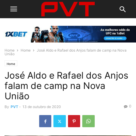
Home
Home
José Aldo e Rafael dos Anjos falam de camp na Nova
União
Home
José Aldo e Rafael dos Anjos
falam de camp na Nova
União
0
By
PVT
-
13 de outubro de 2020