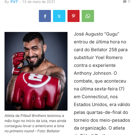
0
By
PVT
-
13 de maio de 2021
José Augusto “Gugu”
entrou de última hora no
card do Bellator 258 para
substituir Yoel Romero
contra o experiente
Anthony Johnson. O
combate, que aconteceu
na última sexta-feira (7)
em Connecticut, nos
Estados Unidos, era válido
pelas quartas-de-final do
Atleta da Pitbull Brothers lesionou a
torneio dos meio-pesados
mão logo no início da luta, mas ainda
conseguiu levar o americano a lona
da organização. O atleta
no primeiro round – Foto: Bellator