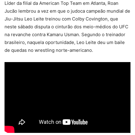
Líder da filial da American Top Team em Atlanta, Roan
Jucão lembrou a vez em que o judoca campeão mundial de
Jiu-Jitsu Leo Leite treinou com Colby Covington, que
neste sábado disputa o cinturão dos meio-médios do UFC
na revanche contra Kamaru Usman. Segundo o treinador
brasileiro, naquela oportunidade, Leo Leite deu um baile
de quedas no wrestling norte-americano.