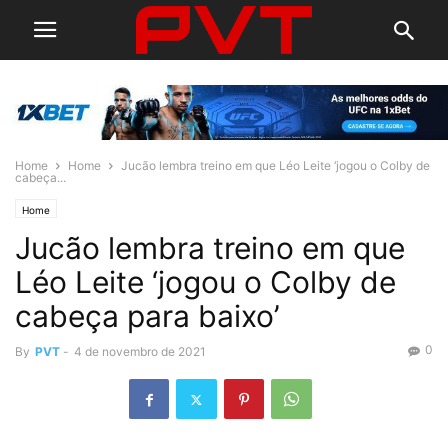
Home
Home
Jucão lembra treino em que Léo Leite ‘jogou o Colby de
cabeça...
Home
Jucão lembra treino em que
Léo Leite ‘jogou o Colby de
cabeça para baixo’
0
By
PVT
-
4 de novembro de 2021