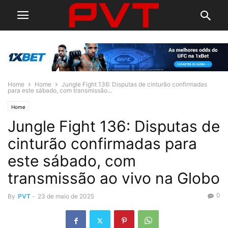
Home
Home
Jungle Fight 136: Disputas de cinturão confirmadas
para este sábado, com transmissão...
Home
Jungle Fight 136: Disputas de
cinturão confirmadas para
este sábado, com
transmissão ao vivo na Globo
0
By
PVT
-
23 de maio de 2025