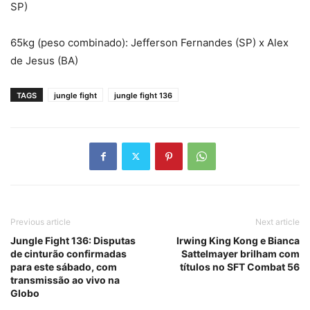
SP)
65kg (peso combinado): Jefferson Fernandes (SP) x Alex
de Jesus (BA)
TAGS
jungle fight
jungle fight 136
Previous article
Next article
Jungle Fight 136: Disputas
Irwing King Kong e Bianca
de cinturão confirmadas
Sattelmayer brilham com
para este sábado, com
títulos no SFT Combat 56
transmissão ao vivo na
Globo