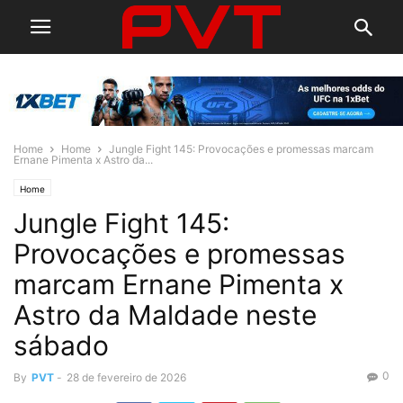
Home
Home
Jungle Fight 145: Provocações e promessas marcam
Ernane Pimenta x Astro da...
Home
Jungle Fight 145:
Provocações e promessas
marcam Ernane Pimenta x
Astro da Maldade neste
sábado
0
By
PVT
-
28 de fevereiro de 2026