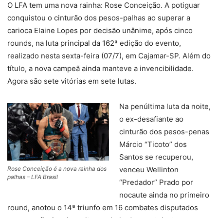
O LFA tem uma nova rainha: Rose Conceição. A potiguar
conquistou o cinturão dos pesos-palhas ao superar a
carioca Elaine Lopes por decisão unânime, após cinco
rounds, na luta principal da 162ª edição do evento,
realizado nesta sexta-feira (07/7), em Cajamar-SP. Além do
título, a nova campeã ainda manteve a invencibilidade.
Agora são sete vitórias em sete lutas.
Na penúltima luta da noite,
o ex-desafiante ao
cinturão dos pesos-penas
Márcio “Ticoto” dos
Santos se recuperou,
Rose Conceição é a nova rainha dos
venceu Wellinton
palhas – LFA Brasil
“Predador” Prado por
nocaute ainda no primeiro
round, anotou o 14ª triunfo em 16 combates disputados