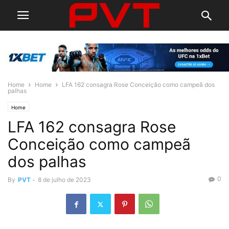
Home
Home
LFA 162 consagra Rose Conceição como campeã dos
palhas
Home
LFA 162 consagra Rose
Conceição como campeã
dos palhas
0
By
PVT
-
8 de julho de 2023