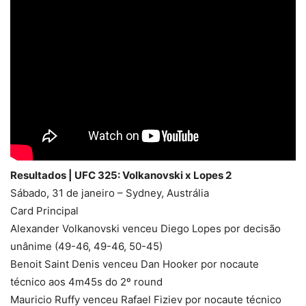
Resultados | UFC 325: Volkanovski x Lopes 2
Sábado, 31 de janeiro – Sydney, Austrália
Card Principal
Alexander Volkanovski venceu Diego Lopes por decisão
unânime (49-46, 49-46, 50-45)
Benoit Saint Denis venceu Dan Hooker por nocaute
técnico aos 4m45s do 2º round
Mauricio Ruffy venceu Rafael Fiziev por nocaute técnico