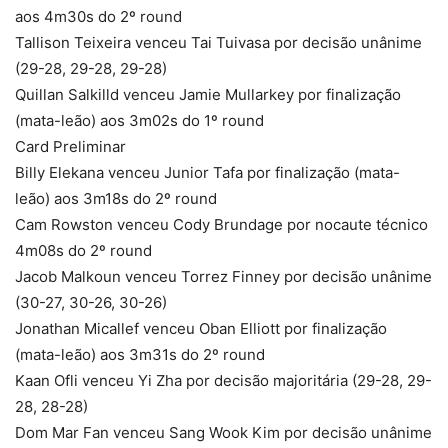
aos 4m30s do 2º round
Tallison Teixeira venceu Tai Tuivasa por decisão unânime
(29-28, 29-28, 29-28)
Quillan Salkilld venceu Jamie Mullarkey por finalização
(mata-leão) aos 3m02s do 1º round
Card Preliminar
Billy Elekana venceu Junior Tafa por finalização (mata-
leão) aos 3m18s do 2º round
Cam Rowston venceu Cody Brundage por nocaute técnico
4m08s do 2º round
Jacob Malkoun venceu Torrez Finney por decisão unânime
(30-27, 30-26, 30-26)
Jonathan Micallef venceu Oban Elliott por finalização
(mata-leão) aos 3m31s do 2º round
Kaan Ofli venceu Yi Zha por decisão majoritária (29-28, 29-
28, 28-28)
Dom Mar Fan venceu Sang Wook Kim por decisão unânime