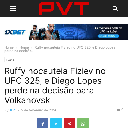
Home
Home
Ruffy nocauteia Fiziev no UFC 325, e Diego Lopes
perde na decisão...
Home
Ruffy nocauteia Fiziev no
UFC 325, e Diego Lopes
perde na decisão para
Volkanovski
0
By
PVT
-
2 de fevereiro de 2026