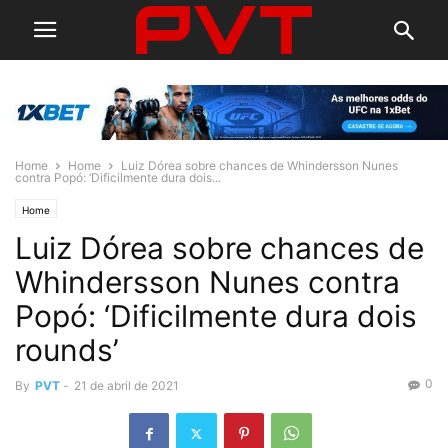
Home
Home
Luiz Dórea sobre chances de Whindersson Nunes
contra Popó: ‘Dificilmente dura dois...
Home
Luiz Dórea sobre chances de
Whindersson Nunes contra
Popó: ‘Dificilmente dura dois
rounds’
0
By
PVT
-
21 de abril de 2021