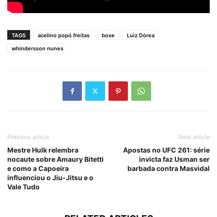
TAGS
acelino popó freitas
boxe
Luiz Dórea
whindersson nunes
Previous article
Next article
Mestre Hulk relembra
Apostas no UFC 261: série
nocaute sobre Amaury Bitetti
invicta faz Usman ser
e como a Capoeira
barbada contra Masvidal
influenciou o Jiu-Jitsu e o
Vale Tudo