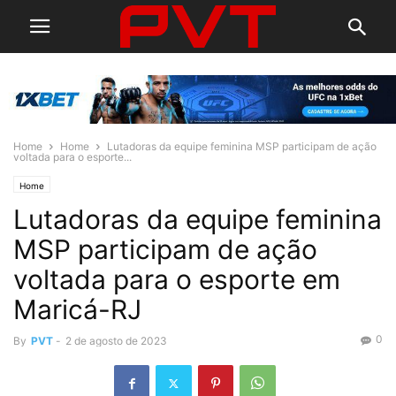
Home
Home
Lutadoras da equipe feminina MSP participam de ação
voltada para o esporte...
Home
Lutadoras da equipe feminina
MSP participam de ação
voltada para o esporte em
Maricá-RJ
0
By
PVT
-
2 de agosto de 2023