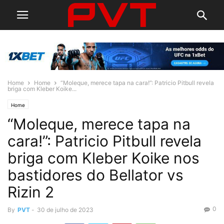
Home
Home
“Moleque, merece tapa na cara!”: Patricio Pitbull revela
briga com Kleber Koike...
Home
“Moleque, merece tapa na
cara!”: Patricio Pitbull revela
briga com Kleber Koike nos
bastidores do Bellator vs
Rizin 2
0
By
PVT
-
30 de julho de 2023