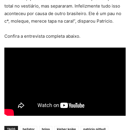
total no vestiário, mas separaram. Infelizmente tudo isso
aconteceu por causa de outro brasileiro. Ele é um pau no
c*, moleque, merece tapa na cara!”, disparou Patricio.
Confira a entrevista completa abaixo.
TAGS
bellator
briga
kleber koike
patricio pitbull