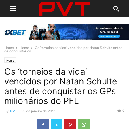
Home
Home
Os ‘torneios da vida’ vencidos por Natan Schulte antes
de conquistar os...
Home
Os ‘torneios da vida’
vencidos por Natan Schulte
antes de conquistar os GPs
milionários do PFL
0
By
PVT
-
29 de janeiro de 2021